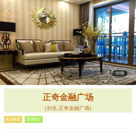
共0张
正奇金融广场
(别名:正奇金融广场)
售完楼盘
普通地产