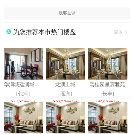
我要点评
为您推荐本市热门楼盘
更多
华润城建润城中心
龙湖上城
碧桂园星宸雅苑
[包河]
[瑶海]
[长丰]
24125
元/㎡
20157
元/㎡
14500
元/㎡