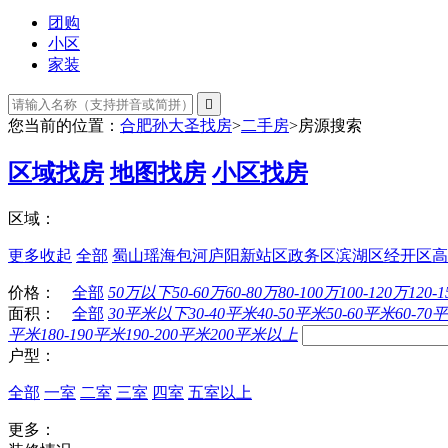
团购
小区
家装

您当前的位置：
合肥孙大圣找房
>
二手房
>
房源搜索
区域找房
地图找房
小区找房
区域：
更多
收起
全部
蜀山
瑶海
包河
庐阳
新站区
政务区
滨湖区
经开区
高
价格：
全部
50万以下
50-60万
60-80万
80-100万
100-120万
120-
面积：
全部
30平米以下
30-40平米
40-50平米
50-60平米
60-70
平米
180-190平米
190-200平米
200平米以上
户型：
全部
一室
二室
三室
四室
五室以上
更多：