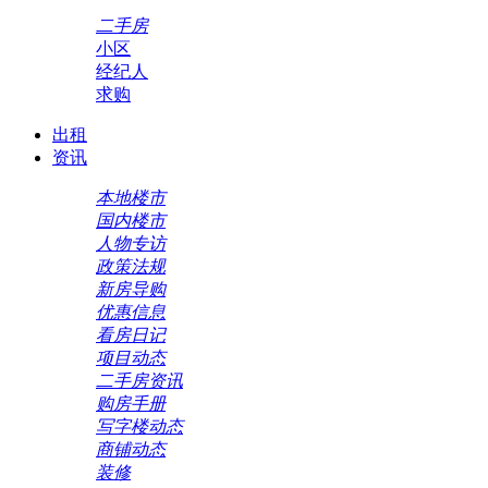
二手房
小区
经纪人
求购
出租
资讯
本地楼市
国内楼市
人物专访
政策法规
新房导购
优惠信息
看房日记
项目动态
二手房资讯
购房手册
写字楼动态
商铺动态
装修