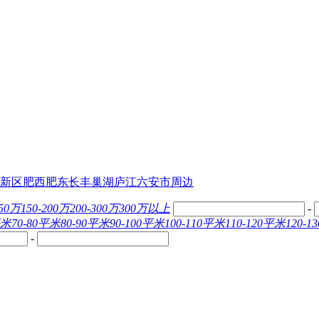
新区
肥西
肥东
长丰
巢湖
庐江
六安市
周边
150万
150-200万
200-300万
300万以上
-
平米
70-80平米
80-90平米
90-100平米
100-110平米
110-120平米
120-
-