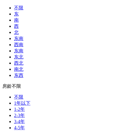
不限
东
南
西
北
东南
西南
东南
东北
西北
南北
东西
房龄不限
不限
1年以下
1-2年
2-3年
3-4年
4-5年