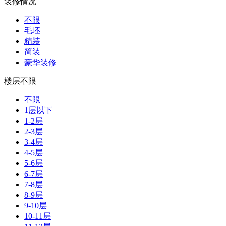
装修情况
不限
毛坯
精装
简装
豪华装修
楼层不限
不限
1层以下
1-2层
2-3层
3-4层
4-5层
5-6层
6-7层
7-8层
8-9层
9-10层
10-11层