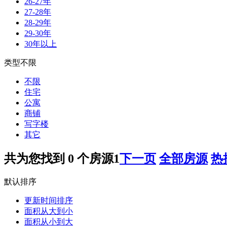
26-27年
27-28年
28-29年
29-30年
30年以上
类型不限
不限
住宅
公寓
商铺
写字楼
其它
共为您找到
0
个房源
1
下一页
全部房源
热
默认排序
更新时间排序
面积从大到小
面积从小到大